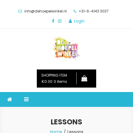
Skip
to
info@dehoepelwinkel.nl
+31-6-4143 3037
content
Login
De Hoepelwinkel
SHOPPING ITEM
€
0.00
0 items
LESSONS
Home
Lessons